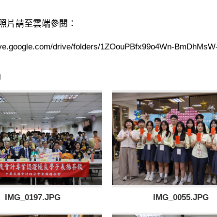
照片請至雲端參閱：
drive.google.com/drive/folders/1ZOouPBfx99o4Wn-BmDhMs
片
IMG_0197.JPG
IMG_0055.JPG