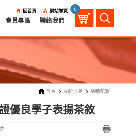
0
回首頁
網站導覽
課
程
清
會員專區
聯絡我們
單
購
物
車
首頁
最新消息
活動花絮
業認證優良學子表揚茶敘
院