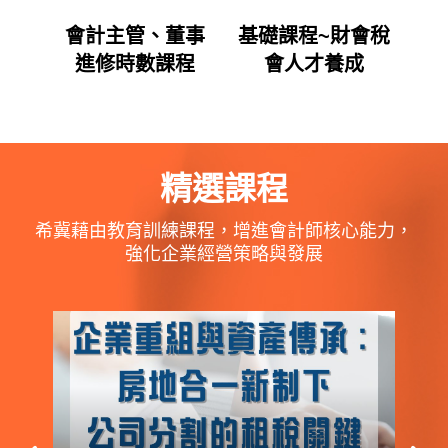
數課
會計主管、董事
基礎課程~財會稅
企
進修時數課程
會人才養成
之
精選課程
希冀藉由教育訓練課程，增進會計師核心能力，
強化企業經營策略與發展