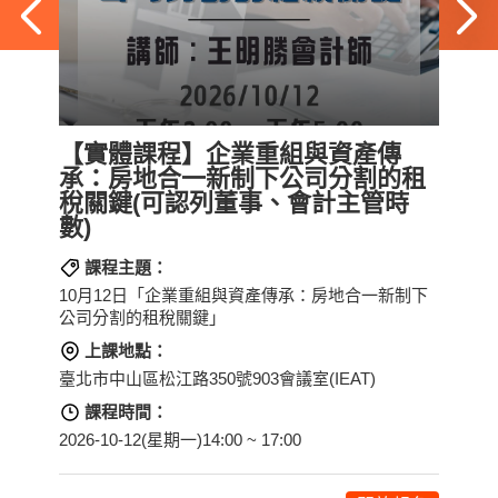
傳
【實體課程】企業重組與資產傳
政
的租
承：房地合一新制下公司分割的租
時
稅關鍵(可認列董事、會計主管時
【實體
數)
ES
課程主題：
制下
10月12日「企業重組與資產傳承：房地合一新制下
臺北
公司分割的租稅關鍵」
達講
上課地點：
臺北市中山區松江路350號903會議室(IEAT)
2026
四)16
課程時間：
2026-10-12(星期一)14:00 ~ 17:00