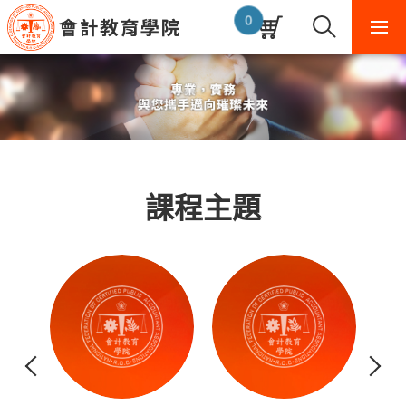
課
程
0
清
單
購
物
車
，
，
課程主題