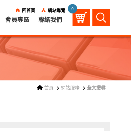
0
回首頁
網站導覽
課
程
清
會員專區
聯絡我們
單
購
物
車
首頁
網站服務
全文搜尋