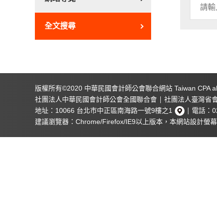
全文搜尋
課程資訊
最新消息
版權所有©2020 中華民國會計師公會聯合網站
Taiwan CPA al
全部課程
全部消息
社團法人中華民國會計師公會全國聯合會
社團法人臺灣省
董事進修時數課程
活動花絮
地址：10066 台北市中正區南海路一號9樓之1
電話：02
會計主管、董事進修時數課程
會計專業認證
建議瀏覽器：Chrome/Firefox/IE9以上版本，
本
網站設計
螢幕
基礎課程~財會稅會人才養成
公告事項
企業老闆、董事之經營管理系
關於學院
列
家族傳承修練系列
跟著專家學習系列