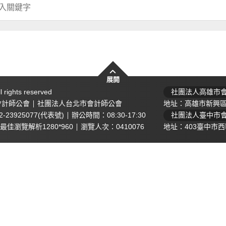
常見問題
展開
會員專區
l rights reserved
社團法人高雄市
全部問題
會員登入
會計師公會
社團法人台北市會計師公會
地址：高雄市新興區
注意事項
忘記密碼
-23925077(代表號)
辦公時間：08:30-17:30
社團法人臺中市
優惠折扣
加入會員
最佳瀏覽解析1280*960
瀏覽人次：0410076
地址：403臺中市西
相關法條